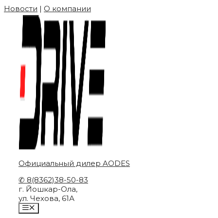
Skip
Новости
|
О компании
to
content
Официальный дилер AODES
✆ 8(8362)38-50-83
г. Йошкар-Ола,
ул. Чехова, 61А
MENU