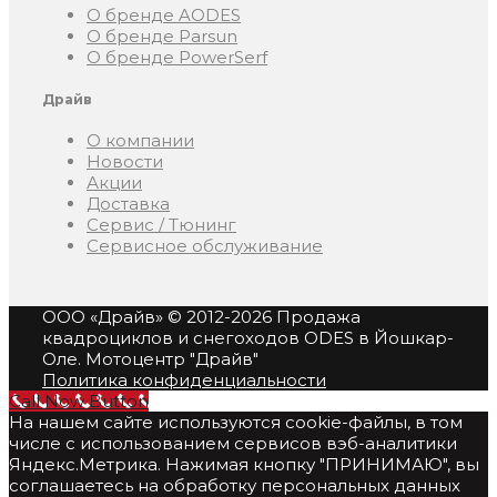
О бренде AODES
О бренде Parsun
О бренде PowerSerf
Драйв
О компании
Новости
Акции
Доставка
Сервис / Тюнинг
Сервисное обслуживание
ООО «Драйв»
© 2012-2026 Продажа
квадроциклов и снегоходов ODES в Йошкар-
Оле. Мотоцентр "Драйв"
Политика конфиденциальности
Call Now Button
На нашем сайте используются cookie-файлы, в том
числе с использованием сервисов вэб-аналитики
Яндекс.Метрика. Нажимая кнопку "ПРИНИМАЮ", вы
соглашаетесь на обработку персональных данных