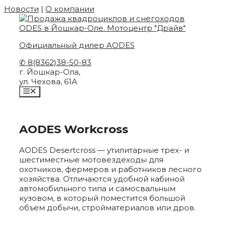
Skip
Новости
|
О компании
to
content
Официальный дилер AODES
✆ 8(8362)38-50-83
г. Йошкар-Ола,
ул. Чехова, 61А
MENU
AODES Workcross
AODES Desertcross — утилитарные трех- и
шестиместные мотовездеходы для
охотников, фермеров и работников лесного
хозяйства. Отличаются удобной кабиной
автомобильного типа и самосвальным
кузовом, в который поместится большой
объем добычи, стройматериалов или дров.